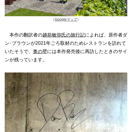
（
Googleマップ
）
本作の翻訳者の
越前敏弥氏の旅行記
によれば、原作者ダ
ン･ブラウンが2021年ごろ取材のためレストランを訪れて
いたそうで、
奥の壁
には本作発売後に再訪したときのサイ
ンが残っています。