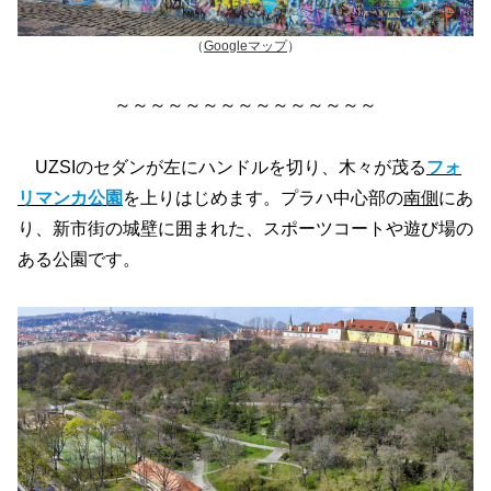
（
Googleマップ
）
～～～～～～～～～～～～～～～
UZSIのセダンが左にハンドルを切り、木々が茂る
フォ
リマンカ公園
を上りはじめます。プラハ中心部の
南側
にあ
り、新市街の城壁に囲まれた、スポーツコートや遊び場の
ある公園です。