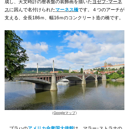
成し、天文時計の暦表盤の装飾画を描いた
ヨゼフ･マーネ
ス
に因んで名付けられた
マーネス橋
です。４つのアーチが
支える、全長186ｍ、幅16ｍのコンクリート造の橋です。
（
Googleマップ
）
プラハの
アメリカ合衆国大使館
は、マラー･ストラナの