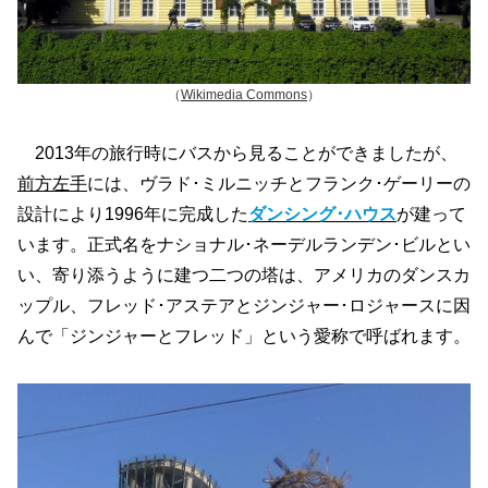
（
Wikimedia Commons
）
2013年の旅行時にバスから見ることができましたが、
前方左手
には、ヴラド･ミルニッチとフランク･ゲーリーの
設計により1996年に完成した
ダンシング･ハウス
が建って
います。正式名をナショナル･ネーデルランデン･ビルとい
い、寄り添うように建つ二つの塔は、アメリカのダンスカ
ップル、フレッド･アステアとジンジャー･ロジャースに因
んで「ジンジャーとフレッド」という愛称で呼ばれます。