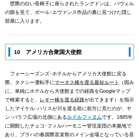
壁際の白い長椅子に座らされたラングドンは、パヴェル
の隙を見て、ポール･エヴァンス作品の裏に見つけた隠し
部屋に入ります。
10 アメリカ合衆国大使館
フォーシーズンズ･ホテルからアメリカ大使館に戻る
際、タクシー運転手に
マーネス橋を渡る最短ルート
（因み
に、単純にホテルから大使館までの経路をGoogleマップ
で検索すると、
レギー橋を渡る経路
が出てきます）を指示
したマイケル･ハリスが川を渡る前に前方に見たのが、ヤ
ン･パラフ広場の北側にある
ルドルフィヌム
です。1885年
に開館したチェコ･フィルハーモニー管弦楽団の本拠地で
あり、プラハの春国際音楽祭のメイン会場となっている音