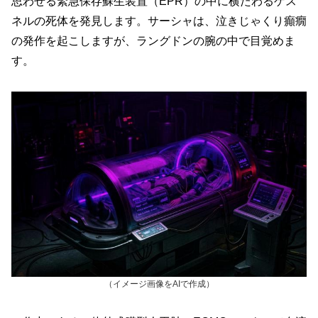
思わせる緊急保存蘇生装置（EPR）の中に横たわるゲス
ネルの死体を発見します。サーシャは、泣きじゃくり癲癇
の発作を起こしますが、ラングドンの腕の中で目覚めま
す。
（イメージ画像をAIで作成）