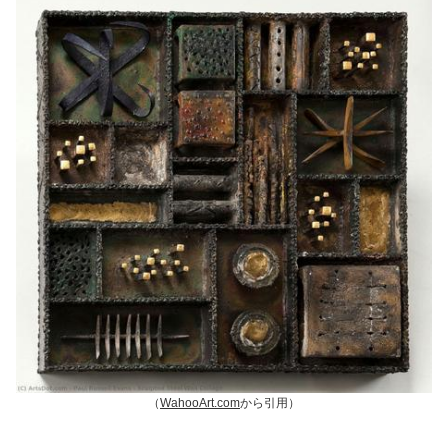
（
WahooArt.com
から引用）