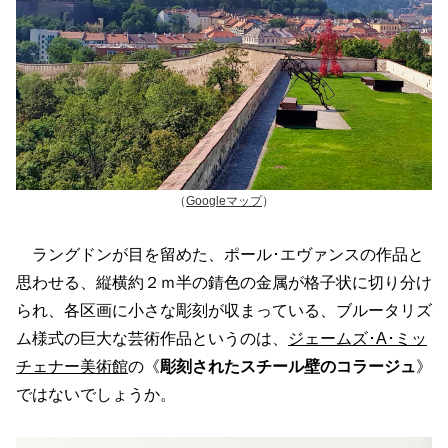
（
Googleマップ
）
ラングドンが目を留めた、ポール･エヴァンスの作品と
思わせる、縦横約２ｍ半の錆色の金属が格子状に切り分け
られ、各区画に小さな彫刻が収まっている、ブルータリズ
ム様式の巨大な芸術作品というのは、
ジェームズ･A･ミッ
チェナー美術館
の《
彫刻されたスチール壁のコラージュ
》
ではないでしょうか。