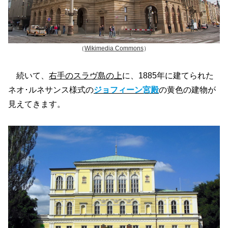
（
Wikimedia Commons
）
続いて、
右手のスラヴ島の上
に、1885年に建てられた
ネオ･ルネサンス様式の
ジョフィーン宮殿
の黄色の建物が
見えてきます。