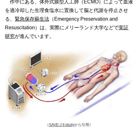
作中にある、体外式膜型人工肺（ECMO）によって血液
を過冷却した生理食塩水に置換して脳と代謝を停止させ
る、
緊急保存蘇生法
（Emergency Preservation and
Resuscitation）は、実際にメリーランド大学などで
実証
研究
が進んでいます。
（
SAVE-J II study
から引用）