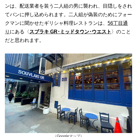
ンは、配送業者を装う二人組の男に襲われ、目隠しをされ
てバンに押し込められます。二人組が偽装のためにフォー
クマンに聞かせたギリシャ料理レストランは、
56丁目通
り
にある〈
スブラキ GR･ミッドタウン･ウエスト
〉のこと
だと思われます。
（
Googleマップ
）