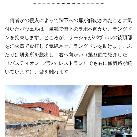
～～～～～～～～～～～～～～～
何者かの侵入によって階下への扉が解錠されたことに気
付いたパヴェルは、単独で階下のラボへ向かい、ラングド
ンを拘束します。ところが、サーシャがパヴェルの後頭部
を消火器で殴打して気絶させ、ラングドンを助けます。ふ
たりは研究所を脱出し、右へ向かい（
第９節
で紹介した
〈バスティオン･プラハ･レストラン〉でも右に傾斜路が続
いています）、砦を離れます。