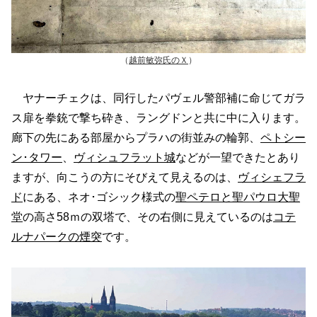
（
越前敏弥氏のＸ
）
ヤナーチェクは、同行したパヴェル警部補に命じてガラ
ス扉を拳銃で撃ち砕き、ラングドンと共に中に入ります。
廊下の先にある部屋からプラハの街並みの輪郭、
ペトシー
ン･タワー
、
ヴィシュフラット城
などが一望できたとあり
ますが、向こうの方にそびえて見えるのは、
ヴィシェフラ
ド
にある、ネオ･ゴシック様式の
聖ペテロと聖パウロ大聖
堂
の高さ58ｍの双塔で、その右側に見えているのは
コテ
ルナパークの煙突
です。