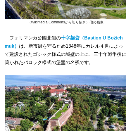
（
Wikimedia Commons
から切り抜き）
他の画像
フォリマンカ公園
北側
の
十字架砦（Bastion U Božích
muk）
は、新市街を守るため1348年にカレル４世によっ
て建設されたゴシック様式の城壁の上に、三十年戦争後に
築かれたバロック様式の堡塁の名残です。