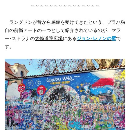
～～～～～～～～～～～～～～～
ラングドンが昔から感銘を受けてきたという、プラハ独
自の前衛アートの一つとして紹介されているのが、マラ
ー･ストラナの
大修道院広場
にある
ジョン･レノンの壁
で
す。