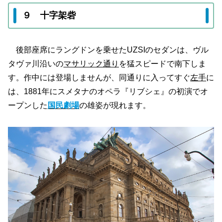
９ 十字架砦
後部座席にラングドンを乗せたUZSIのセダンは、ヴル
タヴァ川沿いの
マサリック通り
を猛スピードで南下しま
す。作中には登場しませんが、同通りに入ってすぐ
左手
に
は、1881年にスメタナのオペラ『リブシェ』の初演でオ
ープンした
国民劇場
の雄姿が現れます。