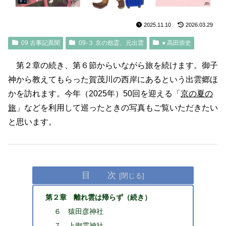
2025.11.10
2026.03.29
09 古事記異聞
09-３ 京の怨霊、元出雲
● 高田崇史
第２章の続き、第６節からいながら旅を続けます。御子
神から教えてもらった賀茂川の西岸にあるという出雲郷ほ
かを訪れます。今年（2025年）50回を迎える「
京の夏の
旅
」などを利用して巡ったときの写真もご覧いただきたい
と思います。
目 次
第２章 離れ雲は帰らず（続き）
６ 猿田彦神社
７ 上御霊神社