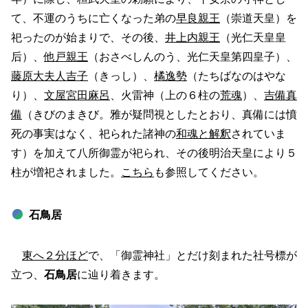
て、不運のうちに亡くなった弟の
早良親王
（崇道天皇）を
祀ったのが始まりで、その後、
井上内親王
（光仁天皇皇
后）、
他戸親王
（おさべしんのう、光仁天皇第四皇子）、
藤原大夫人吉子
（きっし）、
橘逸勢
（たちばなのはやな
り）、
文屋宮田麻呂
、火雷神（上の６柱の
荒魂
）、
吉備真
備
（きびのまきび。雅が疑問視としたとおり、真備には憤
死の事実はなく、祀られた諸神の
和魂と解釈
されていま
す）を加えて八所御霊が祀られ、その後明治天皇により５
柱が増祀されました。
こちら
も参照してください。
石鳥居
東へ２分ほど
で、「御霊神社」とだけ刻まれた社号標が
立つ、
石鳥居
に辿り着きます。