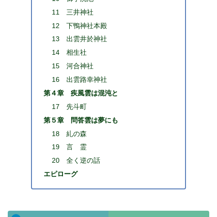
11 三井神社
12 下鴨神社本殿
13 出雲井於神社
14 相生社
15 河合神社
16 出雲路幸神社
第４章 疾風雲は混沌と
17 先斗町
第５章 問答雲は夢にも
18 糺の森
19 言 霊
20 全く逆の話
エピローグ