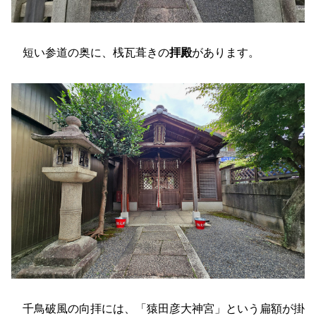
短い参道の奥に、桟瓦葺きの
拝殿
があります。
千鳥破風の向拝には、「猿田彦大神宮」という扁額が掛