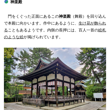
神楽殿
門をくぐった正面にあるこの
神楽殿
（舞殿）を回り込ん
で本殿に向かいます。作中にあるように、
生け花が飾られ
る
こともあるようです。内側の長押には、百人一首の
絵札
のような絵
が掲げられています。