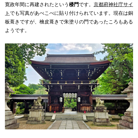
寛政年間に再建されたという
楼門
です。
京都府神社庁サイ
ト
でも写真があべこべに貼り付けられています。現在は銅
板葺きですが、檜皮葺きで朱塗りの門であったころもある
ようです。