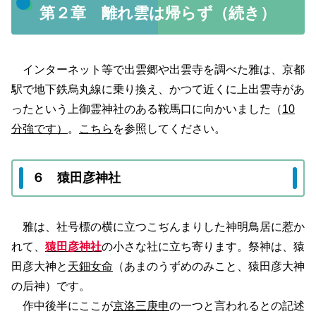
第２章 離れ雲は帰らず（続き）
インターネット等で出雲郷や出雲寺を調べた雅は、京都
駅で地下鉄烏丸線に乗り換え、かつて近くに上出雲寺があ
ったという上御霊神社のある鞍馬口に向かいました（
10
分強です）
。
こちら
を参照してください。
６ 猿田彦神社
雅は、社号標の横に立つこぢんまりした神明鳥居に惹か
れて、
猿田彦神社
の小さな社に立ち寄ります。祭神は、猿
田彦大神と
天鈿女命
（あまのうずめのみこと、猿田彦大神
の后神）です。
作中後半にここが
京洛三庚申
の一つと言われるとの記述