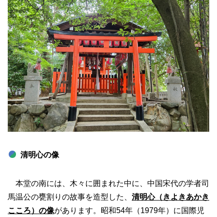
清明心の像
本堂の南には、木々に囲まれた中に、中国宋代の学者司
馬温公の甕割りの故事を造型した、
清明心（きよきあかき
こころ）の像
があります。昭和54年（1979年）に国際児