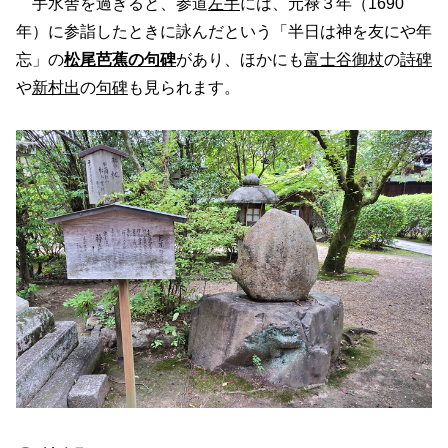
手水舎を過ぎると、参道
左手
には、元禄３年（1690
年）に参詣したときに詠んだという「半日は神を友にや年
忘」の
松尾芭蕉の句碑
があり、ほかにも
富士谷御杖
の
詩碑
や
新村出
の
句碑
も見られます。