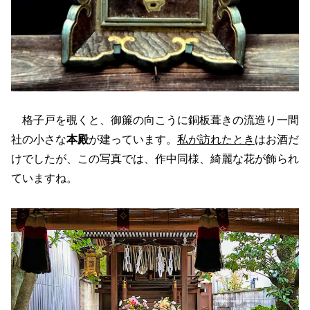
格子戸を覗くと、御簾の向こうに銅板葺きの流造り一間
社の小さな
本殿
が建っています。
私が訪れたとき
はお酒だ
けでしたが、この写真では、作中同様、綺麗な花が飾られ
ていますね。