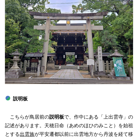
説明板
こちらが鳥居前の
説明板
で、作中にある「上出雲寺」の
記述があります。天穂日命（あめのほひのみこと）を始祖
とする
出雲族
が平安遷都以前に出雲地方から丹波を経て移