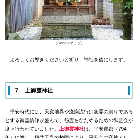
（
Googleマップ
）
よろしくお導きくださいと祈り、神社を後にします。
７ 上御霊神社
平安時代には、天変地異や疫病流行は怨霊の祟りである
とする御霊信仰が盛んで、怨霊をなだめるための御霊会が
度々行われていました。
上御霊神社
は、平安遷都（794
年）に際し、桓武天皇の勅願により、平安京の守神とし