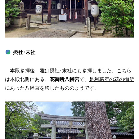
摂社･末社
本殿参拝後、雅は摂社･末社にも参拝しました。こちら
は本殿北側にある、
花御所八幡宮
で、
足利幕府の花の御所
にあった八幡宮を移した
もののようです。