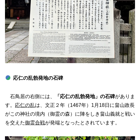
応仁の乱勃発地の石碑
石鳥居の右側には、
「応仁の乱勃発地」の石碑
がありま
す。
応仁の乱
は、文正２年（1467年）1月18日に畠山政長
がこの神社の境内（御霊の森）に陣をしき畠山義就と戦い
を交えた
御霊合戦
が発端となったとされています。