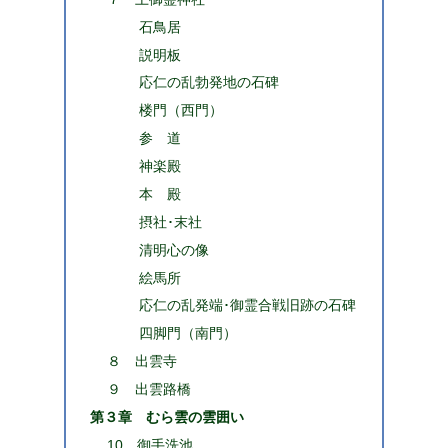
石鳥居
説明板
応仁の乱勃発地の石碑
楼門（西門）
参 道
神楽殿
本 殿
摂社･末社
清明心の像
絵馬所
応仁の乱発端･御霊合戦旧跡の石碑
四脚門（南門）
８ 出雲寺
９ 出雲路橋
第３章 むら雲の雲囲い
10 御手洗池