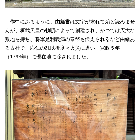
作中にあるように、
由緒書
は文字が擦れて殆ど読めませ
んが、桓武天皇の勅願によって創建され、かつては広大な
敷地を持ち、将軍足利義満の奉幣も伝えられるなど由緒あ
る古社で、応仁の乱以後度々火災に遭い、寛政５年
（1793年）に現在地に移されました。