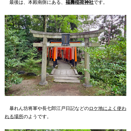
最後は、本殿南側にある、
福壽稲荷神社
です。
暴れん坊将軍や長七郎江戸日記などの
ロケ地によく使わ
れる場所
のようです。