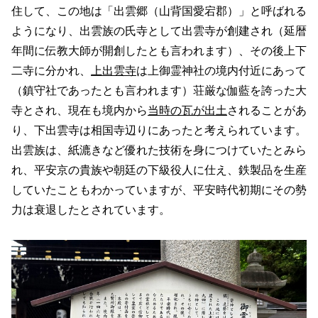
住して、この地は「出雲郷（山背国愛宕郡）」と呼ばれる
ようになり、出雲族の氏寺として出雲寺が創建され（延暦
年間に伝教大師が開創したとも言われます）、その後上下
二寺に分かれ、
上出雲寺
は上御霊神社の境内付近にあって
（鎮守社であったとも言われます）荘厳な伽藍を誇った大
寺とされ、現在も境内から
当時の瓦が出土
されることがあ
り、下出雲寺は相国寺辺りにあったと考えられています。
出雲族は、紙漉きなど優れた技術を身につけていたとみら
れ、平安京の貴族や朝廷の下級役人に仕え、鉄製品を生産
していたこともわかっていますが、平安時代初期にその勢
力は衰退したとされています。