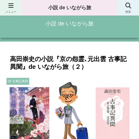
小説 de いながら旅
記事一覧
小説 de いながら旅
メニュー
検索
小説 de いながら旅
高田崇史の小説『京の怨霊､元出雲 古事記
異聞』de いながら旅（２）
09 古事記異聞